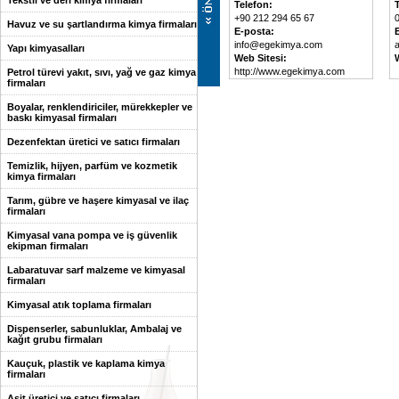
Tekstil ve deri kimya firmaları
Telefon:
+90 212 294 65 67
Havuz ve su şartlandırma kimya firmaları
E-posta:
info@egekimya.com
Yapı kimyasalları
Web Sitesi:
http://www.egekimya.com
Petrol türevi yakıt, sıvı, yağ ve gaz kimya
firmaları
Boyalar, renklendiriciler, mürekkepler ve
baskı kimyasal firmaları
Dezenfektan üretici ve satıcı firmaları
Temizlik, hijyen, parfüm ve kozmetik
kimya firmaları
Tarım, gübre ve haşere kimyasal ve ilaç
firmaları
Kimyasal vana pompa ve iş güvenlik
ekipman firmaları
Labaratuvar sarf malzeme ve kimyasal
firmaları
Kimyasal atık toplama firmaları
Dispenserler, sabunluklar, Ambalaj ve
kağıt grubu firmaları
Kauçuk, plastik ve kaplama kimya
firmaları
Asit üretici ve satıcı firmaları