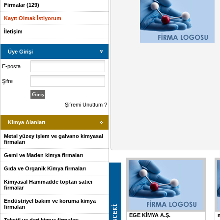
Firmalar (129)
Kayıt Olmak İstiyorum
İletişim
Üye Girişi
E-posta
Şifre
Şifremi Unuttum ?
Kimya Alanları
Metal yüzey işlem ve galvano kimyasal
firmaları
Gemi ve Maden kimya firmaları
Gıda ve Organik Kimya firmaları
Kimyasal Hammadde toptan satıcı
firmalar
Endüstriyel bakım ve koruma kimya
firmaları
EGE KİMYA A.Ş.