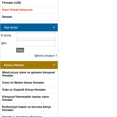
Firmalar (129)
Kayıt Olmak İstiyorum
İletişim
Üye Girişi
E-posta
Şifre
Şifremi Unuttum ?
Kimya Alanları
Metal yüzey işlem ve galvano kimyasal
firmaları
Gemi ve Maden kimya firmaları
Gıda ve Organik Kimya firmaları
Kimyasal Hammadde toptan satıcı
firmalar
Endüstriyel bakım ve koruma kimya
firmaları