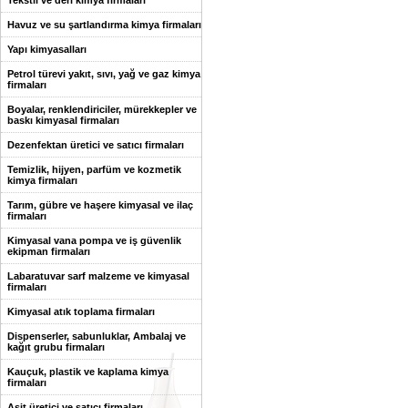
Tekstil ve deri kimya firmaları
Havuz ve su şartlandırma kimya firmaları
Yapı kimyasalları
Petrol türevi yakıt, sıvı, yağ ve gaz kimya
firmaları
Boyalar, renklendiriciler, mürekkepler ve
baskı kimyasal firmaları
Dezenfektan üretici ve satıcı firmaları
Temizlik, hijyen, parfüm ve kozmetik
kimya firmaları
Tarım, gübre ve haşere kimyasal ve ilaç
firmaları
Kimyasal vana pompa ve iş güvenlik
ekipman firmaları
Labaratuvar sarf malzeme ve kimyasal
firmaları
Kimyasal atık toplama firmaları
Dispenserler, sabunluklar, Ambalaj ve
kağıt grubu firmaları
Kauçuk, plastik ve kaplama kimya
firmaları
Asit üretici ve satıcı firmaları