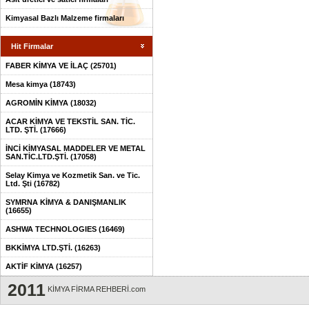
Kimyasal Bazlı Malzeme firmaları
Hit Firmalar
FABER KİMYA VE İLAÇ (25701)
Mesa kimya (18743)
AGROMİN KİMYA (18032)
ACAR KİMYA VE TEKSTİL SAN. TİC.
LTD. ŞTİ. (17666)
İNCİ KİMYASAL MADDELER VE METAL
SAN.TİC.LTD.ŞTİ. (17058)
Selay Kimya ve Kozmetik San. ve Tic.
Ltd. Şti (16782)
SYMRNA KİMYA & DANIŞMANLIK
(16655)
ASHWA TECHNOLOGIES (16469)
BKKİMYA LTD.ŞTİ. (16263)
AKTİF KİMYA (16257)
2011
KİMYA FİRMA REHBERİ.com