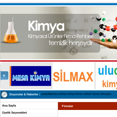
anatoliakimya kimya kimya firma rehberi üyesi olmuştur.
Duyurular & Haberler :
Ana Sayfa
Firmalar
Üyelik Seçenekleri