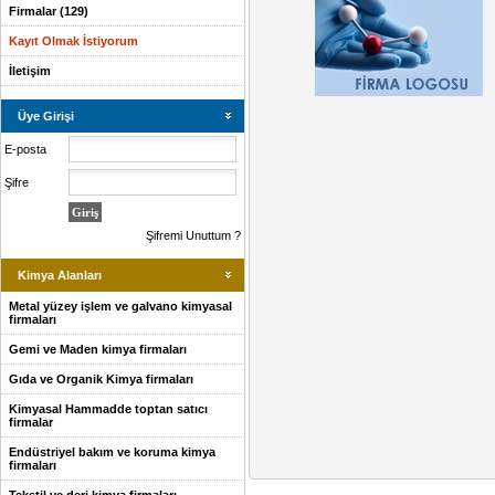
Firmalar (129)
Kayıt Olmak İstiyorum
İletişim
Üye Girişi
E-posta
Şifre
Şifremi Unuttum ?
Kimya Alanları
Metal yüzey işlem ve galvano kimyasal
firmaları
Gemi ve Maden kimya firmaları
Gıda ve Organik Kimya firmaları
Kimyasal Hammadde toptan satıcı
firmalar
Endüstriyel bakım ve koruma kimya
firmaları