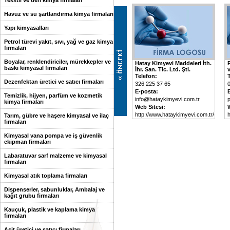
Tekstil ve deri kimya firmaları
Havuz ve su şartlandırma kimya firmaları
Yapı kimyasalları
Petrol türevi yakıt, sıvı, yağ ve gaz kimya
firmaları
Boyalar, renklendiriciler, mürekkepler ve
Hatay Kimyevi Maddeleri İth.
baskı kimyasal firmaları
İhr. San. Tic. Ltd. Şti.
Telefon:
Dezenfektan üretici ve satıcı firmaları
326 225 37 65
E-posta:
Temizlik, hijyen, parfüm ve kozmetik
info@hataykimyevi.com.tr
kimya firmaları
Web Sitesi:
http://www.hataykimyevi.com.tr/
h
Tarım, gübre ve haşere kimyasal ve ilaç
firmaları
Kimyasal vana pompa ve iş güvenlik
ekipman firmaları
Labaratuvar sarf malzeme ve kimyasal
firmaları
Kimyasal atık toplama firmaları
Dispenserler, sabunluklar, Ambalaj ve
kağıt grubu firmaları
Kauçuk, plastik ve kaplama kimya
firmaları
Asit üretici ve satıcı firmaları