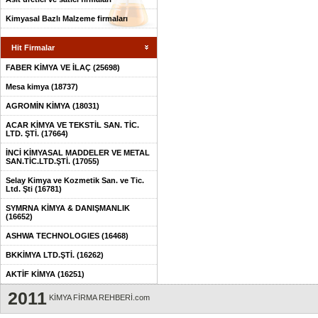
Kimyasal Bazlı Malzeme firmaları
Hit Firmalar
FABER KİMYA VE İLAÇ (25698)
Mesa kimya (18737)
AGROMİN KİMYA (18031)
ACAR KİMYA VE TEKSTİL SAN. TİC.
LTD. ŞTİ. (17664)
İNCİ KİMYASAL MADDELER VE METAL
SAN.TİC.LTD.ŞTİ. (17055)
Selay Kimya ve Kozmetik San. ve Tic.
Ltd. Şti (16781)
SYMRNA KİMYA & DANIŞMANLIK
(16652)
ASHWA TECHNOLOGIES (16468)
BKKİMYA LTD.ŞTİ. (16262)
AKTİF KİMYA (16251)
2011
KİMYA FİRMA REHBERİ.com