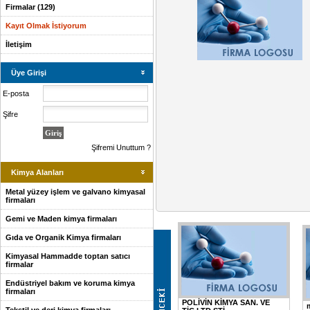
Firmalar (129)
Kayıt Olmak İstiyorum
İletişim
Üye Girişi
E-posta
Şifre
Şifremi Unuttum ?
Kimya Alanları
Metal yüzey işlem ve galvano kimyasal
firmaları
Gemi ve Maden kimya firmaları
Gıda ve Organik Kimya firmaları
Kimyasal Hammadde toptan satıcı
firmalar
Endüstriyel bakım ve koruma kimya
firmaları
POLİVİN KİMYA SAN. VE