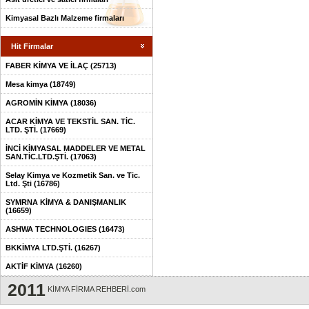
Kimyasal Bazlı Malzeme firmaları
Hit Firmalar
FABER KİMYA VE İLAÇ (25713)
Mesa kimya (18749)
AGROMİN KİMYA (18036)
ACAR KİMYA VE TEKSTİL SAN. TİC.
LTD. ŞTİ. (17669)
İNCİ KİMYASAL MADDELER VE METAL
SAN.TİC.LTD.ŞTİ. (17063)
Selay Kimya ve Kozmetik San. ve Tic.
Ltd. Şti (16786)
SYMRNA KİMYA & DANIŞMANLIK
(16659)
ASHWA TECHNOLOGIES (16473)
BKKİMYA LTD.ŞTİ. (16267)
AKTİF KİMYA (16260)
2011
KİMYA FİRMA REHBERİ.com