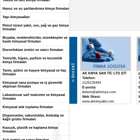
Tekstil ve deri kimya firmaları
Havuz ve su şartlandırma kimya firmaları
Yapı kimyasalları
Petrol türevi yakıt, sıvı, yağ ve gaz kimya
firmaları
Boyalar, renklendiriciler, mürekkepler ve
baskı kimyasal firmaları
Dezenfektan üretici ve satıcı firmaları
Temizlik, hijyen, parfüm ve kozmetik
kimya firmaları
Tarım, gübre ve haşere kimyasal ve ilaç
AK KMYA SAN TİC LTD ŞTİ
firmaları
Telefon:
Kimyasal vana pompa ve iş güvenlik
2126135494
ekipman firmaları
E-posta:
iletisim@akkimya.com
Labaratuvar sarf malzeme ve kimyasal
Web Sitesi:
firmaları
www.akkimyaltd.com
Kimyasal atık toplama firmaları
Dispenserler, sabunluklar, Ambalaj ve
kağıt grubu firmaları
Kauçuk, plastik ve kaplama kimya
firmaları
Asit üretici ve satıcı firmaları