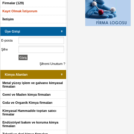
Firmalar (129)
Kayıt Olmak İstiyorum
İletişim
Üye Girişi
E-posta
Şifre
Şifremi Unuttum ?
Kimya Alanları
Metal yüzey işlem ve galvano kimyasal
firmaları
Gemi ve Maden kimya firmaları
Gıda ve Organik Kimya firmaları
Kimyasal Hammadde toptan satıcı
firmalar
Endüstriyel bakım ve koruma kimya
firmaları